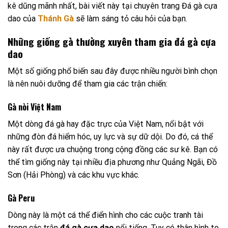
kê dũng mãnh nhất, bài viết này tại chuyên trang Đá gà cựa
dao của
Thánh Gà
sẽ làm sáng tỏ câu hỏi của bạn.
Những giống gà thường xuyên tham gia đá gà cựa
dao
Một số giống phổ biến sau đây được nhiều người bình chọn
là nên nuôi dưỡng để tham gia các trận chiến:
Gà nòi Việt Nam
Một dòng đá gà hay đặc trực của Việt Nam, nổi bật với
những đòn đá hiểm hóc, uy lực và sự dữ dội. Do đó, cá thể
này rất được ưa chuộng trong cộng đồng các sư kê. Bạn có
thể tìm giống này tại nhiều địa phương như Quảng Ngãi, Đồ
Sơn (Hải Phòng) và các khu vực khác.
Gà Peru
Dòng này là một cá thể điển hình cho các cuộc tranh tài
trong các trận
đá gà cựa dao
nổi tiếng. Tuy có thân hình to