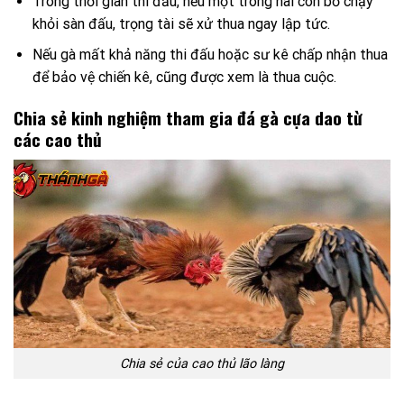
Trong thời gian thi đấu, nếu một trong hai con bỏ chạy
khỏi sàn đấu, trọng tài sẽ xử thua ngay lập tức.
Nếu gà mất khả năng thi đấu hoặc sư kê chấp nhận thua
để bảo vệ chiến kê, cũng được xem là thua cuộc.
Chia sẻ kinh nghiệm tham gia đá gà cựa dao từ
các cao thủ
Chia sẻ của cao thủ lão làng