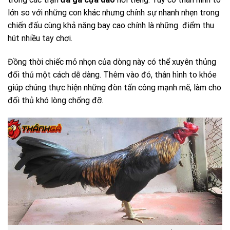
lớn so với những con khác nhưng chính sự nhanh nhẹn trong
chiến đấu cùng khả năng bay cao chính là những điểm thu
hút nhiều tay chơi.
Đồng thời chiếc mỏ nhọn của dòng này có thể xuyên thủng
đối thủ một cách dễ dàng. Thêm vào đó, thân hình to khỏe
giúp chúng thực hiện những đòn tấn công mạnh mẽ, làm cho
đối thủ khó lòng chống đỡ.