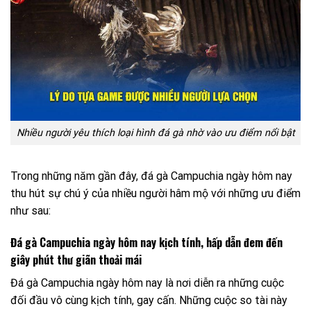
Nhiều người yêu thích loại hình đá gà nhờ vào ưu điểm nổi bật
Trong những năm gần đây, đá gà Campuchia ngày hôm nay
thu hút sự chú ý của nhiều người hâm mộ với những ưu điểm
như sau:
Đá gà Campuchia ngày hôm nay kịch tính, hấp dẫn đem đến
giây phút thư giãn thoải mái
Đá gà Campuchia ngày hôm nay là nơi diễn ra những cuộc
đối đầu vô cùng kịch tính, gay cấn. Những cuộc so tài này