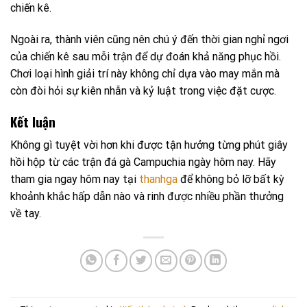
chiến kê.
Ngoài ra, thành viên cũng nên chú ý đến thời gian nghỉ ngơi
của chiến kê sau mỗi trận để dự đoán khả năng phục hồi.
Chơi loại hình giải trí này không chỉ dựa vào may mắn mà
còn đòi hỏi sự kiên nhẫn và kỷ luật trong việc đặt cược.
Kết luận
Không gì tuyệt vời hơn khi được tận hưởng từng phút giây
hồi hộp từ các trận đá gà Campuchia ngày hôm nay. Hãy
tham gia ngay hôm nay tại
thanhga
để không bỏ lỡ bất kỳ
khoảnh khắc hấp dẫn nào và rinh được nhiều phần thưởng
về tay.