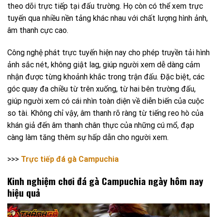
theo dõi trực tiếp tại đấu trường. Họ còn có thể xem trực
tuyến qua nhiều nền tảng khác nhau với chất lượng hình ảnh,
âm thanh cực cao.
Công nghệ phát trực tuyến hiện nay cho phép truyền tải hình
ảnh sắc nét, không giật lag, giúp người xem dễ dàng cảm
nhận được từng khoảnh khắc trong trận đấu. Đặc biệt, các
góc quay đa chiều từ trên xuống, từ hai bên trường đấu,
giúp người xem có cái nhìn toàn diện về diễn biến của cuộc
so tài.
Không chỉ vậy, âm thanh rõ ràng từ tiếng reo hò của
khán giả đến âm thanh chân thực của những cú mổ, đạp
càng làm tăng thêm sự hấp dẫn cho người xem.
>>>
Trực tiếp đá gà Campuchia
Kinh nghiệm chơi đá gà Campuchia ngày hôm nay
hiệu quả