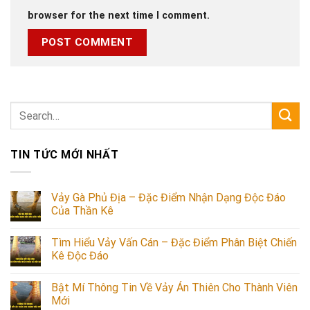
browser for the next time I comment.
TIN TỨC MỚI NHẤT
Vảy Gà Phủ Địa – Đặc Điểm Nhận Dạng Độc Đáo
Của Thần Kê
Tìm Hiểu Vảy Vấn Cán – Đặc Điểm Phân Biệt Chiến
Kê Độc Đáo
Bật Mí Thông Tin Về Vảy Án Thiên Cho Thành Viên
Mới