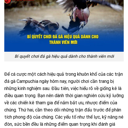
Bí quyết chơi đá gà hiệu quả dành cho thành viên mới
Để cá cược một cách hiệu quả trong khuôn khổ của các trận
đá gà Campuchia ngày hôm nay, người chơi cần trang bị
những kinh nghiệm sau. Đầu tiên, việc hiểu rõ về giống kê là
điều quan trọng. Bạn nên dành thời gian nghiên cứu kỹ lưỡng
về các chiến kê tham gia để nắm bắt ưu, nhược điểm của
chúng. Thứ hai, cần theo dõi những trận đấu trước để phân
tích phong độ của chúng. Các yếu tố như thể lực, kỹ năng né
đòn, sức bền đều là những điểm quan trọng khi đánh giá