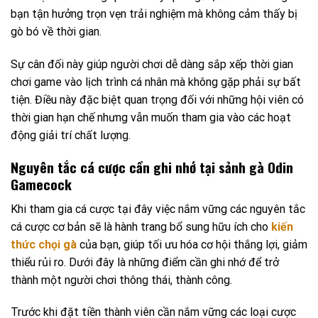
bạn tận hưởng trọn vẹn trải nghiệm mà không cảm thấy bị
gò bó về thời gian.
Sự cân đối này giúp người chơi dễ dàng sắp xếp thời gian
chơi game vào lịch trình cá nhân mà không gặp phải sự bất
tiện. Điều này đặc biệt quan trọng đối với những hội viên có
thời gian hạn chế nhưng vẫn muốn tham gia vào các hoạt
động giải trí chất lượng.
Nguyên tắc cá cược cần ghi nhớ tại sảnh gà Odin
Gamecock
Khi tham gia cá cược tại đây việc nắm vững các nguyên tắc
cá cược cơ bản sẽ là hành trang bổ sung hữu ích cho
kiến
thức chọi gà
của bạn, giúp tối ưu hóa cơ hội thắng lợi, giảm
thiểu rủi ro. Dưới đây là những điểm cần ghi nhớ để trở
thành một người chơi thông thái, thành công.
Trước khi đặt tiền thành viên cần nắm vững các loại cược