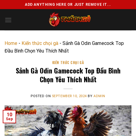
Skip
ADD ANYTHING HERE OR JUST REMOVE IT...
to
content
Home
-
Kiến thức chọi gà
-
Sảnh Gà Odin Gamecock Top
Đầu Bình Chọn Yêu Thích Nhất
KIẾN THỨC CHỌI GÀ
Sảnh Gà Odin Gamecock Top Đầu Bình
Chọn Yêu Thích Nhất
POSTED ON
SEPTEMBER 10, 2024
BY
ADMIN
10
Sep