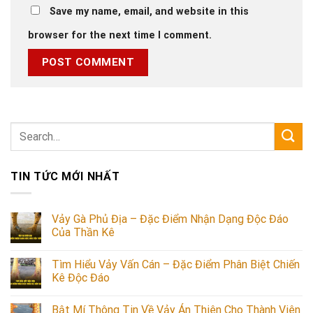
Save my name, email, and website in this
browser for the next time I comment.
TIN TỨC MỚI NHẤT
Vảy Gà Phủ Địa – Đặc Điểm Nhận Dạng Độc Đáo
Của Thần Kê
Tìm Hiểu Vảy Vấn Cán – Đặc Điểm Phân Biệt Chiến
Kê Độc Đáo
Bật Mí Thông Tin Về Vảy Án Thiên Cho Thành Viên