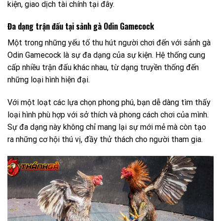
kiện, giao dịch tài chính tại đây.
Đa dạng trận đấu tại sảnh gà Odin Gamecock
Một trong những yếu tố thu hút người chơi đến với sảnh gà
Odin Gamecock là sự đa dạng của sự kiện. Hệ thống cung
cấp nhiều trận đấu khác nhau, từ dạng truyền thống đến
những loại hình hiện đại.
Với một loạt các lựa chọn phong phú, bạn dễ dàng tìm thấy
loại hình phù hợp với sở thích và phong cách chơi của mình.
Sự đa dạng này không chỉ mang lại sự mới mẻ mà còn tạo
ra những cơ hội thú vị, đầy thử thách cho người tham gia.