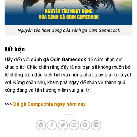
Nguyên tắc hoạt động của sảnh gà Odin Gamecock
Kết luận
Hãy đến với
sảnh gà Odin Gamecock
để cảm nhận sự
khác biệt! Chắc chắn rằng đây là nơi bạn sẽ không muốn bỏ
lỡ những trận đấu kịch tính và những phút giây giải trí tuyệt
vời. Đừng chần chừ, khám phá ngay để nhận về thành quả
xứng đáng và tận hưởng niềm vui giải trí.
>>>
Đá gà Campuchia ngày hôm nay