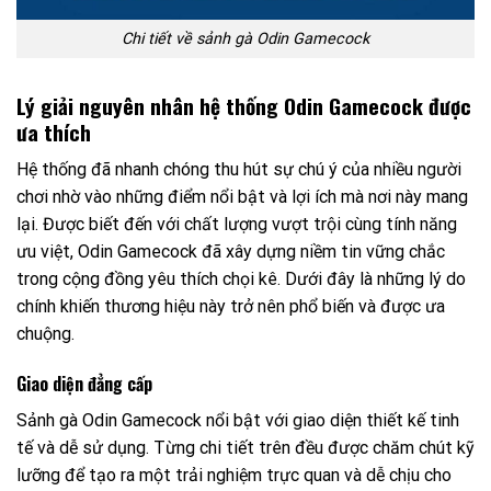
Chi tiết về sảnh gà Odin Gamecock
Lý giải nguyên nhân hệ thống Odin Gamecock được
ưa thích
Hệ thống đã nhanh chóng thu hút sự chú ý của nhiều người
chơi nhờ vào những điểm nổi bật và lợi ích mà nơi này mang
lại. Được biết đến với chất lượng vượt trội cùng tính năng
ưu việt, Odin Gamecock đã xây dựng niềm tin vững chắc
trong cộng đồng yêu thích chọi kê. Dưới đây là những lý do
chính khiến thương hiệu này trở nên phổ biến và được ưa
chuộng.
Giao diện đẳng cấp
Sảnh gà Odin Gamecock nổi bật với giao diện thiết kế tinh
tế và dễ sử dụng. Từng chi tiết trên đều được chăm chút kỹ
lưỡng để tạo ra một trải nghiệm trực quan và dễ chịu cho