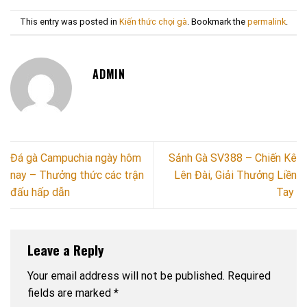
This entry was posted in
Kiến thức chọi gà
. Bookmark the
permalink
.
ADMIN
Đá gà Campuchia ngày hôm
Sảnh Gà SV388 – Chiến Kê
nay – Thưởng thức các trận
Lên Đài, Giải Thưởng Liền
đấu hấp dẫn
Tay
Leave a Reply
Your email address will not be published.
Required
fields are marked
*